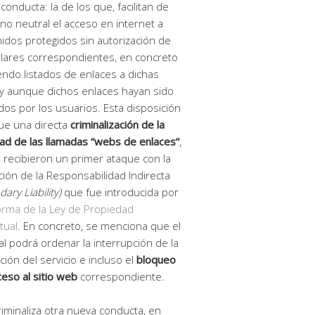
conducta: la de los que, facilitan de
no neutral el acceso en internet a
idos protegidos sin autorización de
tulares correspondientes, en concreto
endo listados de enlaces a dichas
y aunque dichos enlaces hayan sido
tados por los usuarios. Esta disposición
ue una directa
criminalización de la
dad de las llamadas “webs de enlaces”
,
 recibieron un primer ataque con la
ción de la Responsabilidad Indirecta
ary Liability)
que fue introducida por
rma de la Ley de Propiedad
tual
. En concreto, se menciona que el
al podrá ordenar la interrupción de la
ción del servicio e incluso el
bloqueo
ceso al sitio web
correspondiente.
riminaliza otra nueva conducta, en