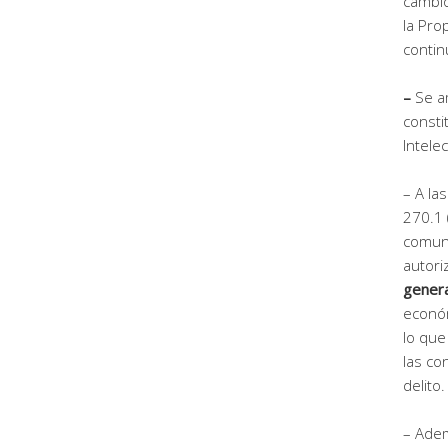
cambio
la Pro
contin
–
Se a
consti
Intelec
– A la
270.1 
comun
autori
genera
económ
lo que
las co
delito.
– Adem