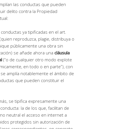
mplían las conductas que pueden
tuir delito contra la Propiedad
tual:
s conductas ya tipificadas en el art.
(quien reproduzca, plagie, distribuya o
ique públicamente una obra sin
zación) se añade ahora una
cláusula
l
(“o de cualquier otro modo explote
icamente, en todo o en parte”), con
 se amplía notablemente el ámbito de
nductas que pueden constituir el
ás, se tipifica expresamente una
conducta: la de los que, facilitan de
no neutral el acceso en internet a
idos protegidos sin autorización de
tulares correspondientes, en concreto