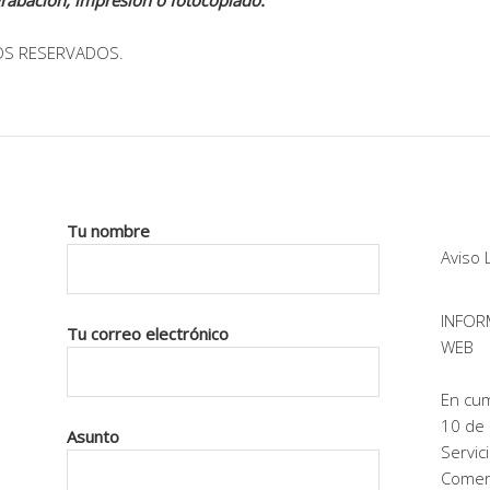
grabación, impresión o fotocopiado.
OS RESERVADOS.
Tu nombre
Aviso 
INFOR
Tu correo electrónico
WEB
En cum
10 de 
Asunto
Servic
Comerc