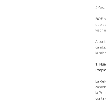
Inform
BOE
p
que se
vigor 
A con
cambio
la mis
1. Nue
Propie
La Ref
cambio
la Pro
contin