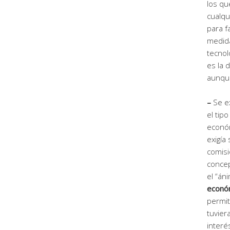
los qu
cualqu
para fa
medida
tecnol
es la 
aunqu
–
Se ex
el tip
econó
exigía
comisi
concep
el “án
económ
permit
tuvier
interé