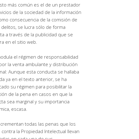
sto más común es el de un prestador
vicios de la sociedad de la información
omo consecuencia de la comisión de
 delitos, se lucra sólo de forma
cta a través de la publicidad que se
a en el sitio web.
odula el régimen de responsabilidad
por la venta ambulante y distribución
nal: Aunque esta conducta se hallaba
ada ya en el texto anterior, se ha
cado su régimen para posibilitar la
ión de la pena en casos en que la
ta sea marginal y su importancia
ica, escasa.
ncrementan todas las penas que los
s contra la Propiedad Intelectual llevan
adas en cada una de sus