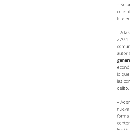
–
Se a
consti
Intelec
– A la
270.1 
comun
autori
genera
económ
lo que
las co
delito.
– Adem
nueva 
forma 
conten
los ti