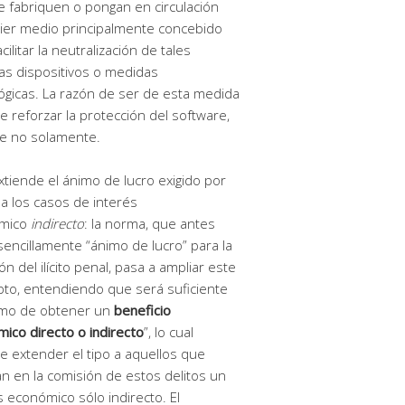
e fabriquen o pongan en circulación
ier medio principalmente concebido
cilitar la neutralización de tales
s dispositivos o medidas
ógicas. La razón de ser de esta medida
de reforzar la protección del software,
e no solamente.
tiende el ánimo de lucro exigido por
o a los casos de interés
mico
indirecto
: la norma, que antes
 sencillamente “ánimo de lucro” para la
ón del ilícito penal, pasa a ampliar este
to, entendiendo que será suficiente
imo de obtener un
beneficio
ico directo o indirecto
”, lo cual
e extender el tipo a aquellos que
an en la comisión de estos delitos un
s económico sólo indirecto. El