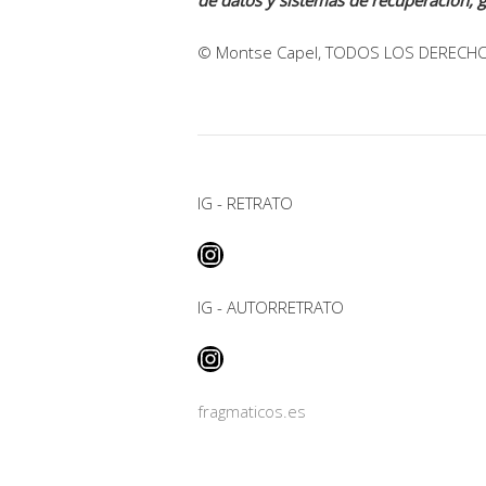
de datos y sistemas de recuperación, 
© Montse Capel, TODOS LOS DERECH
IG - RETRATO
Instagram
IG - AUTORRETRATO
Instagram
fragmaticos.es