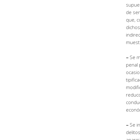
supue
de ser
que, c
dichos
indire
muestr
–
Se m
penal 
ocasio
tipific
modifi
reducc
conduc
económ
–
Se i
delito
aparej