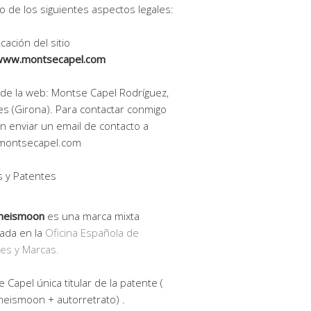
o de los siguientes aspectos legales:
icación del sitio
www.montsecapel.com
r de la web: Montse Capel Rodríguez,
es (Girona). Para contactar conmigo
 enviar un email de contacto a
montsecapel.com
 y Patentes
meismoon
es una marca mixta
rada en la
Oficina Española de
es y Marcas.
 Capel única titular de la patente (
eismoon + autorretrato) .