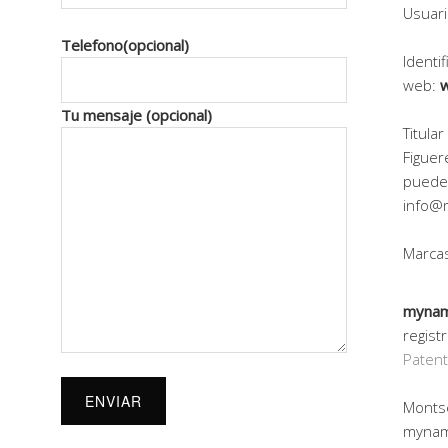
Usuari
Telefono(opcional)
Identif
web:
Tu mensaje (opcional)
Titula
Figuer
pueden
info@
Marcas
myna
regist
Patent
Montse
mynam