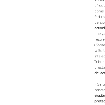
ofreci
obras 
facili
persig
activi
que ya
regula
(
Second
la
Refo
Intelec
Tribun
presta
del ac
– Se c
concre
elusió
protec