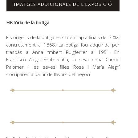
IMATGES ADDICIONALS DE L’EXPOSICIÓ
Història de la botiga
Els orígens de la botiga és situen cap a finals del S.XlX,
concretament al 1868. La botiga fou adquirida per
traspàs a Anna Ymbert Puigferrer al 1951. En
Francisco Alegrí Fontdecaba, la seva dona Carme
Palomer i les seves filles Rosa i María Alegrí
s’ocuparen a partir de llavors del negoci.