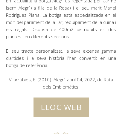
En l’actualitat la botiga Alegrí és regentada per Carme
Isern Alegrí (la filla de la Rosa) i el seu marit Manel
Rodríguez Plana. La botiga està especialitzada en el
món del parament de la llar, l’equipament de la cuina i
els regals. Disposa de 400m2 distribuits en dos
plantes i en diferents seccions.
El seu tracte personalitzat, la seva extensa gamma
d’articles i la seva història l’han convertit en una
botiga de referència.
Vilarrúbies, E. (2010). Alegrí. abril 04, 2022, de Ruta
dels Emblemàtics:
LLOC WEB