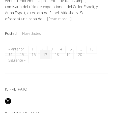
venta. Tendremos la presencia de Rafa Camps,
comisario del ciclo de exposiciones del Celler Espelt, y
Anna Espelt, directora de Espelt Viticultors. Se
ofrecerá una copa de …
[Read more…]
Posted in:
Novedades
« Anterior
1
2
3
4
5
…
13
14
15
16
17
18
19
20
Siguiente »
IG - RETRATO
Instagram