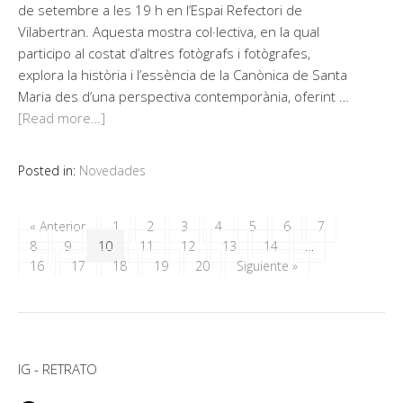
de setembre a les 19 h en l’Espai Refectori de
Vilabertran. Aquesta mostra col·lectiva, en la qual
participo al costat d’altres fotògrafs i fotògrafes,
explora la història i l’essència de la Canònica de Santa
Maria des d’una perspectiva contemporània, oferint …
[Read more…]
Posted in:
Novedades
« Anterior
1
2
3
4
5
6
7
8
9
10
11
12
13
14
…
16
17
18
19
20
Siguiente »
IG - RETRATO