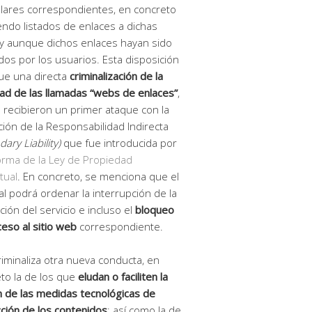
tulares correspondientes, en concreto
endo listados de enlaces a dichas
y aunque dichos enlaces hayan sido
tados por los usuarios. Esta disposición
ue una directa
criminalización de la
dad de las llamadas “webs de enlaces”
,
 recibieron un primer ataque con la
ción de la Responsabilidad Indirecta
ary Liability)
que fue introducida por
rma de la Ley de Propiedad
tual
. En concreto, se menciona que el
al podrá ordenar la interrupción de la
ción del servicio e incluso el
bloqueo
ceso al sitio web
correspondiente.
riminaliza otra nueva conducta, en
to la de los que
eludan o faciliten la
n de las medidas tecnológicas de
ción de los contenidos
; así como la de