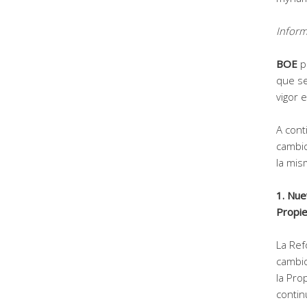
Inform
BOE
p
que se
vigor 
A con
cambio
la mis
1. Nue
Propie
La Ref
cambio
la Pro
contin