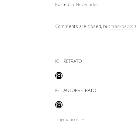
Posted in:
Novedades
Comments are closed, but
trackbacks
a
IG - RETRATO
Instagram
IG - AUTORRETRATO
Instagram
fragmaticos.es