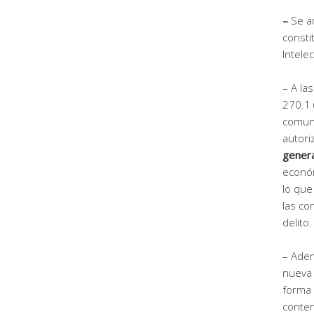
–
Se a
consti
Intelec
– A la
270.1 
comun
autori
genera
económ
lo que
las co
delito.
– Adem
nueva 
forma 
conten