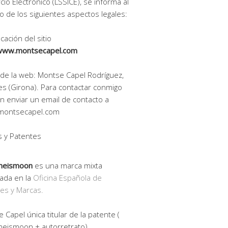
io Electrónico (LSSICE), se informa al
o de los siguientes aspectos legales:
icación del sitio
www.montsecapel.com
r de la web: Montse Capel Rodríguez,
es (Girona). Para contactar conmigo
 enviar un email de contacto a
montsecapel.com
 y Patentes
meismoon
es una marca mixta
rada en la
Oficina Española de
es y Marcas.
 Capel única titular de la patente (
eismoon + autorretrato) .