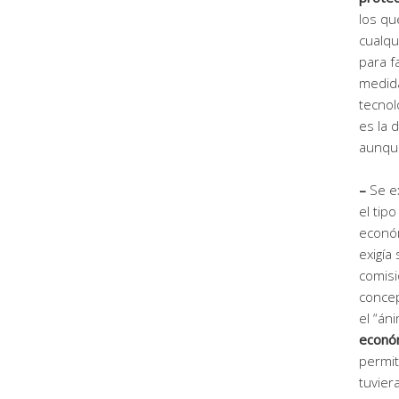
los qu
cualqu
para fa
medida
tecnol
es la 
aunqu
–
Se ex
el tip
econó
exigía
comisi
concep
el “án
económ
permit
tuvier