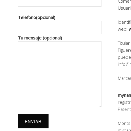
Comerc
Usuari
Telefono(opcional)
Identif
web:
Tu mensaje (opcional)
Titula
Figuer
pueden
info@
Marcas
myna
regist
Patent
Montse
mynam