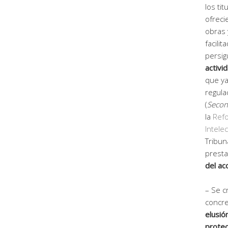
los ti
ofreci
obras 
facili
persig
activi
que ya
regula
(
Second
la
Refo
Intelec
Tribun
presta
del ac
– Se c
concre
elusió
protec