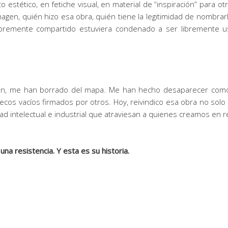
 estético, en fetiche visual, en material de “inspiración” para 
magen, quién hizo esa obra, quién tiene la legitimidad de nombrarl
libremente compartido estuviera condenado a ser libremente u
ón, me han borrado del mapa. Me han hecho desaparecer como a
 ecos vacíos firmados por otros. Hoy, reivindico esa obra no sol
ad intelectual e industrial que atraviesan a quienes creamos en 
na resistencia. Y esta es su historia.