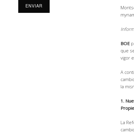
Montse
mynam
Inform
BOE
p
que se
vigor 
A con
cambio
la mis
1. Nue
Propie
La Ref
cambio