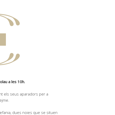
colau
a les 10h.
zant els seus aparadors per a
Hejme.
Estefania, dues noies que se situen