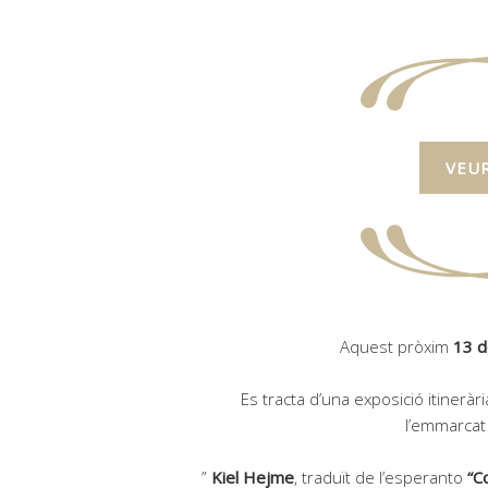
VEUR
Aquest pròxim
13 d
Es tracta d’una exposició itineràr
l’emmarcat
”
Kiel Hejme
, traduït de l’esperanto
“C