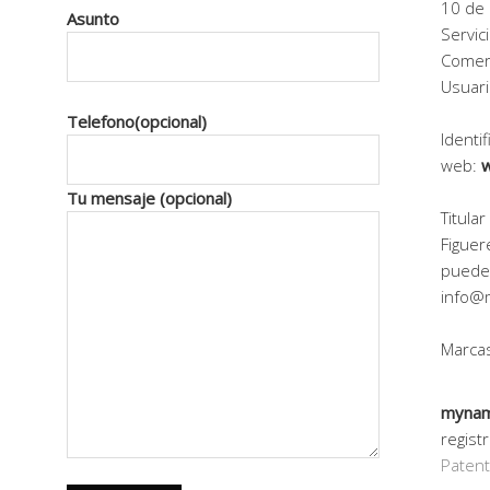
10 de 
Asunto
Servic
Comerc
Usuari
Telefono(opcional)
Identif
web:
Tu mensaje (opcional)
Titula
Figuer
pueden
info@
Marcas
myna
regist
Patent