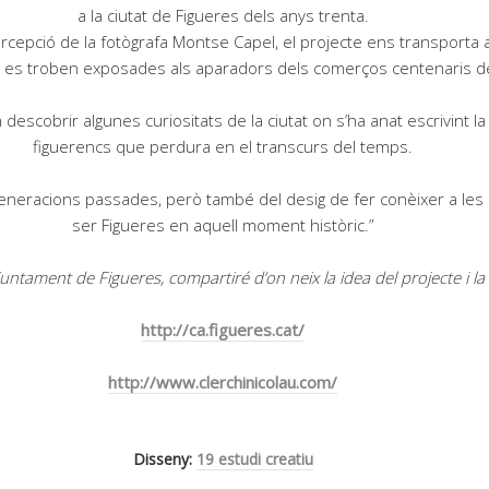
a la ciutat de Figueres dels anys trenta.
rcepció de la fotògrafa Montse Capel, el projecte ens transporta a
e es troben exposades als aparadors dels comerços centenaris de 
 descobrir algunes curiositats de la ciutat on s’ha anat escrivint la
figuerencs que perdura en el transcurs del temps.
s generacions passades, però també del desig de fer conèixer a le
ser Figueres en aquell moment històric.”
untament de Figueres, compartiré d’on neix la idea del projecte i la
http://ca.figueres.cat/
http://www.clerchinicolau.com/
Disseny:
19 estudi creatiu