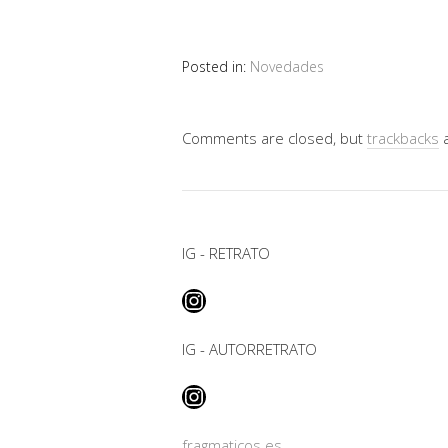
Posted in:
Novedades
Comments are closed, but
trackbacks
a
IG - RETRATO
Instagram
IG - AUTORRETRATO
Instagram
fragmaticos.es