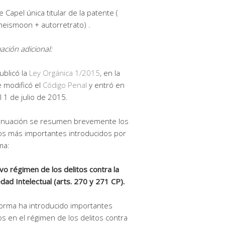
 Capel única titular de la patente (
eismoon + autorretrato) .
ación adicional:
ublicó la
Ley Orgánica 1/2015
, en la
 modificó el
Código Penal
y entró en
el 1 de julio de 2015.
tinuación se resumen brevemente los
s más importantes introducidos por
ma:
vo régimen de los delitos contra la
dad Intelectual (arts. 270 y 271 CP).
orma ha introducido importantes
s en el régimen de los delitos contra