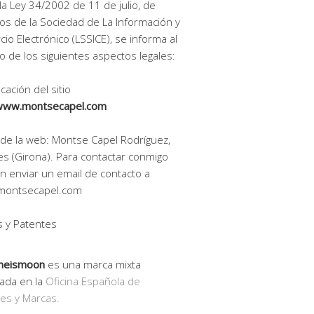
la Ley 34/2002 de 11 de julio, de
ios de la Sociedad de La Información y
io Electrónico (LSSICE), se informa al
o de los siguientes aspectos legales:
icación del sitio
www.montsecapel.com
r de la web: Montse Capel Rodríguez,
es (Girona). Para contactar conmigo
 enviar un email de contacto a
montsecapel.com
 y Patentes
meismoon
es una marca mixta
rada en la
Oficina Española de
es y Marcas.